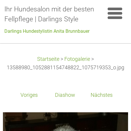
Ihr Hundesalon mit der besten
Fellpflege | Darlings Style
Darlings Hundestylistin Anita Brunnbauer
Startseite
>
Fotogalerie
>
13588980_1052881154748822_1075719353_o.jpg
Voriges
Diashow
Nächstes