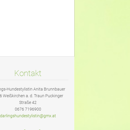
Kontakt
ngs-Hundestylistin Anita Brunnbauer
6 Weißkirchen a. d. Traun Puckinger
Straße 42
0676 7196900
darlings
hundesty
listin@g
mx.at