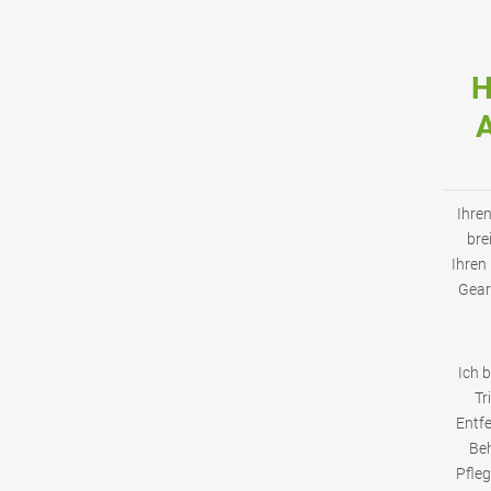
H
A
Ihren
bre
Ihren
Gear
Ich 
Tr
Entfe
Beh
Pfleg