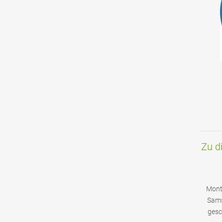
Zu di
Monta
Sams
gesc