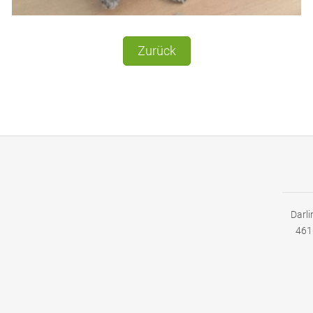
Zurück
Darli
461