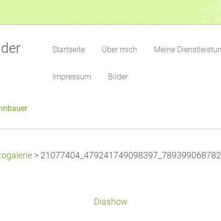
 der
Startseite
Über mich
Meine Dienstleistu
Impressum
Bilder
unnbauer
togalerie
>
21077404_479241749098397_789399068782
Diashow