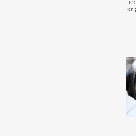
Kra
Reini