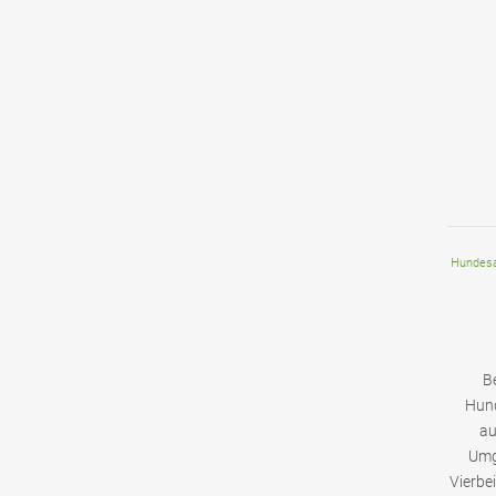
Hundesa
B
Hund
au
Umg
Vierbe